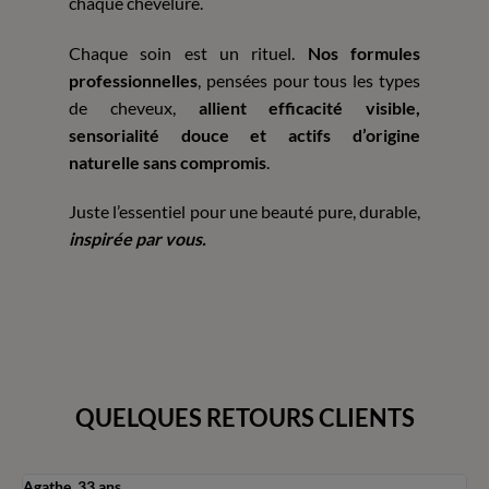
chaque chevelure.
Chaque soin est un rituel.
Nos formules
professionnelles
, pensées pour tous les types
de cheveux,
allient efficacité visible,
sensorialité douce et actifs d’origine
naturelle sans compromis
.
Juste l’essentiel pour une beauté pure, durable,
inspirée par vous.
QUELQUES RETOURS CLIENTS
Agathe, 33 ans
S