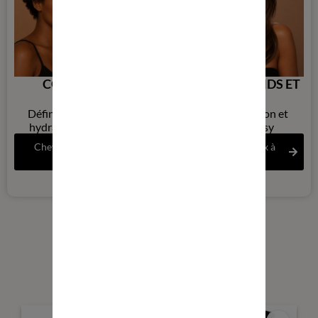
COLLECTION
SOINS PROFONDS ET
CURL
LISSAGE
Définition naturelle et
Thermoprotection et
hydratation intensive
brillance glossy
Cheveux bouclés et
Cheveux normaux à
frisés
sensibilisés
NOS PRODUITS :