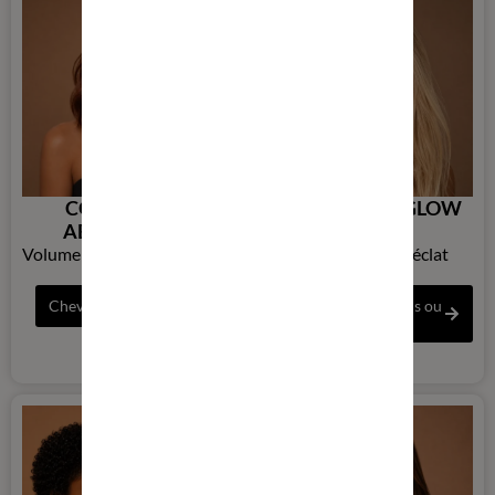
COLLECTION
COLLECTION GLOW
ABONDANCE
BLOND
Volume racine et régulation
Reflets froids et éclat
du sébum
lumineux
Cheveux fins et plats
Cheveux blonds, gris ou
méchés