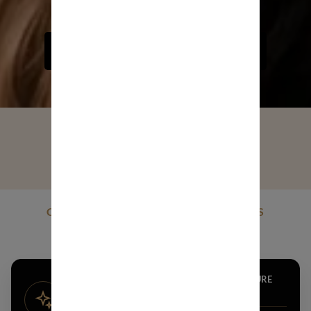
Les meilleurs soins capillaires professionnels
DÉCOUVRIR NOS COLLECTIONS
SANS FORMOL ET SANS SULFATE
POUR TOUS LES TYPES DE CHEVEUX
Fabriqué en France • 90% d’ingrédients naturels
CONSEILS EXPERTS PERSONNALISÉS
Pour sublimer vos cheveux
TROUVER MA ROUTINE CAPILLAIRE SUR MESURE
DIAGNOSTIC PERSONNALISÉ EN 1 MINUTE