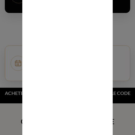
ÉCHANGEZ AVEC UN EXPERT IMMÉDIATEMENT
SI VOUS AVEZ UNE QUESTION
LISSAGE PROFESSIONNEL
Des cheveux lissés, un résultat durable
PRENDRE RENDEZ-VOUS
PRESTATION DE LISSAGE EN ÎLE-DE-FRANCE
DÉPLACEMENT POSSIBLE SUR DEMANDE
ACHETEZ UN KIT, LE SECOND EST À -10% AVEC LE CODE
"2KIT"
QUELLE ROUTINE CAPILLAIRE
EST FAITES POUR VOUS ?