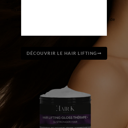
Enrichi en
kératine, protéines de cachemire, acide
hyaluronique, huile de ricin, beurre de karité.
Sans formol. Sans sulfate.
Adapté à tous les types de
cheveux.
DÉCOUVRIR LE HAIR LIFTING