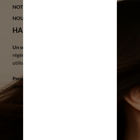
NOTRE BEST SELLER :
NOUVELLE RÉVOLUTION CAPILLAIRE
HAIR LIFTING GLOSS THERAPY +
Un soin professionnel 3-en-1
pour une chevelure
régénérée, brillante et renforcée dès la première
utilisation.
Pourquoi ce soin est une nouveauté à découvrir
absolument ?
Régénère
la fibre capillaire sans alourdir.
Renforce
visiblement les cheveux
dès la 1ère
application
.
Apporte
souplesse, nutrition
et brillance miroir.