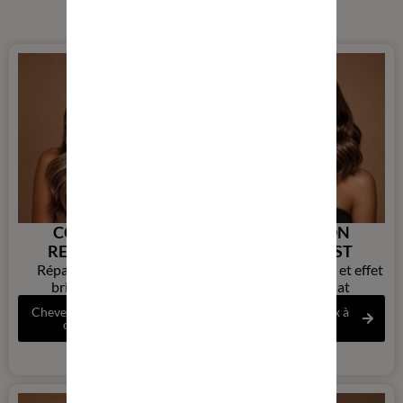
COLLECTION
COLLECTION
RENAISSANCE
NUTRIBOOST
Réparation intense et
Nutrition profonde et effet
brillance durable
miroir immédiat
Cheveux abîmés, ternes
Cheveux normaux à
ou fourchus
colorés