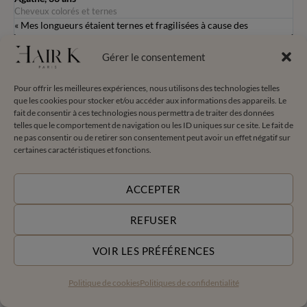
Cheveux colorés et ternes
C
« Mes longueurs étaient ternes et fragilisées à cause des
«
colorations. Depuis que j’utilise la collection Renaissance, mes
a
e
cheveux sont visiblement plus doux, plus brillants et nettement
r
Gérer le consentement
renforcés. Je retrouve enfin une vraie matière. Et surtout mes
s
cheveux sont plus longs et ça j'adore ! »
Pour offrir les meilleures expériences, nous utilisons des technologies telles
que les cookies pour stocker et/ou accéder aux informations des appareils. Le
fait de consentir à ces technologies nous permettra de traiter des données
telles que le comportement de navigation ou les ID uniques sur ce site. Le fait de
ne pas consentir ou de retirer son consentement peut avoir un effet négatif sur
certaines caractéristiques et fonctions.
ACCEPTER
REFUSER
VOIR LES PRÉFÉRENCES
FABRICATION FRANÇAISE
FORMULE HAUTE
TOLÉRANCE
Enrichie à 90% d’actifs
Politique de cookies
Politiques de confidentialité
d’origine naturelle