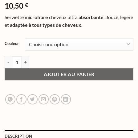
Noté
5
5
sur
10,50
€
5 basé sur
notations
Serviette
microfibre
cheveux ultra
absorbante
.Douce, légère
client
et
adaptée à tous types de cheveux.
Couleur
AJOUTER AU PANIER
DESCRIPTION