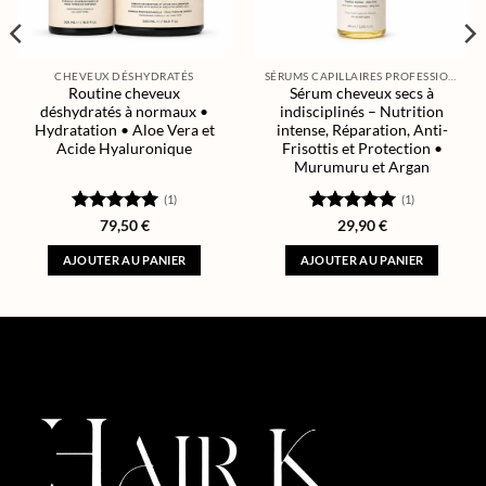
CHEVEUX DÉSHYDRATÉS
SÉRUMS CAPILLAIRES PROFESSIONNELS
Routine cheveux
Sérum cheveux secs à
déshydratés à normaux •
indisciplinés – Nutrition
Hydratation • Aloe Vera et
intense, Réparation, Anti-
Acide Hyaluronique
Frisottis et Protection •
Murumuru et Argan
(1)
(1)
Note
5
sur
Note
5
sur
79,50
€
29,90
€
5
5
AJOUTER AU PANIER
AJOUTER AU PANIER