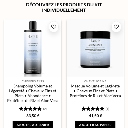
DÉCOUVREZ LES PRODUITS DU KIT
INDIVIDUELLEMENT
CHEVEUX FINS
CHEVEUX FINS
Shampoing Volume et
Masque Volume et Légèreté
Légèreté • Cheveux Fins et
• Cheveux Fins et Plats •
Plats • Abondance •
Protéines de Riz et Aloe Vera
Protéines de Riz et Aloe Vera
(2)
(1)
Note
5
sur
Note
5
sur
33,50
€
41,50
€
5
5
AJOUTER AU PANIER
AJOUTER AU PANIER