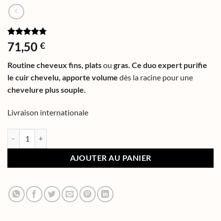
Noté
3
4.67
71,50
€
sur 5 basé
sur
Routine cheveux fins, plats
ou
gras.
Ce duo expert
purifie
notations
client
le cuir chevelu,
apporte volume
dès la racine pour une
chevelure plus souple.
Livraison internationale
AJOUTER AU PANIER