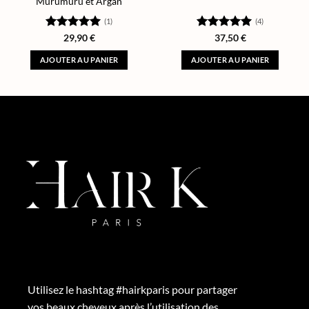
Murumuru et Argan
(1)
(4)
Note
5
sur
Note
5
sur
29,90
€
37,50
€
5
5
AJOUTER AU PANIER
AJOUTER AU PANIER
Utilisez le hashtag #hairkparis pour partager
vos beaux cheveux après l’utilisation des