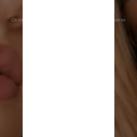
SEMPRE COMEÇA COM UM CABELO
BRILHANTE.
Os melhores produtos profissionais para cuidados com os
cabelos
DESCUBRA NOSSAS COLEÇÕES