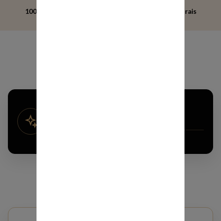
100% fabricado na França, 90% de ingredientes naturais
CONSELHOS ESPECIALIZADOS
PERSONALIZADOS
Para realçar o seu cabelo
ENCONTRAR A MINHA ROTINA CAPILAR
PERSONALIZADA
DIAGNÓSTICO PERSONALIZADO EM 1 MINUTO
FALE IMEDIATAMENTE COM UM ESPECIALISTA
SE TIVER UMA PERGUNTA
ALISAMENTO PROFISSIONAL
Cabelo liso, resultado duradouro