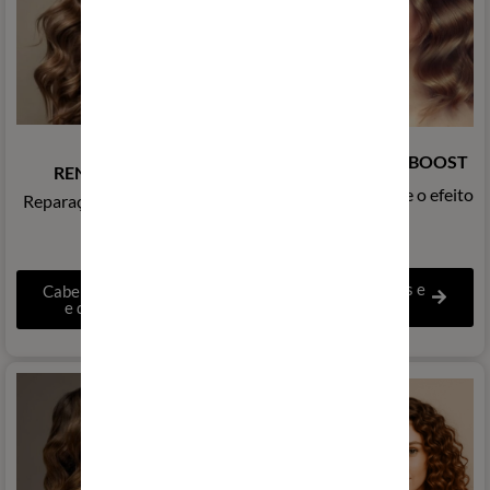
COLEÇÃO
COLEÇÃO NUTRIBOOST
RENASCENTISTA
Nutrição profunda e o efeito
Reparação intensa e brilho
espelho
duradouro
Cabelos normais e
Cabelos danificados
coloridos
e quebradiços