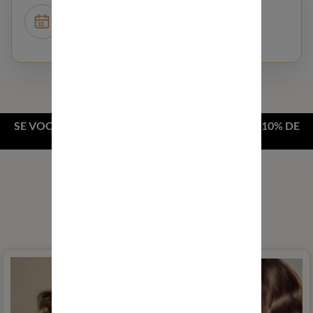
MARCAR UMA CONSULTA
SERVIÇO DE ALISAMENTO NA ÎLE-DE-FRANCE
DESLOCAÇÃO POSSÍVEL MEDIANTE PEDIDO
SE VOCÊ COMPRAR UM KIT, O SEGUNDO TERÁ 10% DE
DESCONTO COM O CÓDIGO "2KIT".
QUAL É A COLEÇÃO CERTA
PARA VOCÊ?