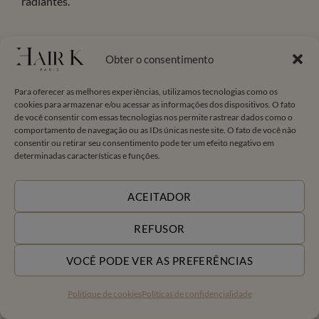
radiantes.
DESCUBRA O PACOTE RENAISSANCE
Obter o consentimento
Para oferecer as melhores experiências, utilizamos tecnologias como os
cookies para armazenar e/ou acessar as informações dos dispositivos. O fato
de você consentir com essas tecnologias nos permite rastrear dados como o
comportamento de navegação ou as IDs únicas neste site. O fato de você não
consentir ou retirar seu consentimento pode ter um efeito negativo em
determinadas características e funções.
REPARAÇÃO, BRILHO E FLEXIBILIDADE. CABELOS
MAIS FORTES TODOS OS DIAS.
ACEITADOR
REFUSOR
VOCÊ PODE VER AS PREFERÊNCIAS
Politique de cookies
Políticas de confidencialidade