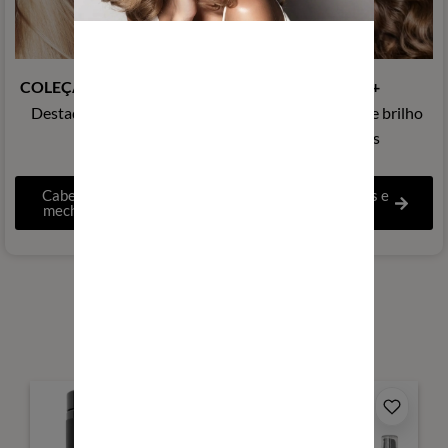
COLEÇÃO GLOW BLOND
CUIDADO +
Destaques frios e brilho
Proteção térmica e brilho
luminoso
aprimorados
Cabelos loiros, com
Cabelos normais e
mechas e grisalhos
sensibilizados
NOSSOS PRODUTOS :