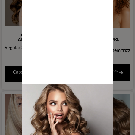
COLETA DE
COLEÇÃO CURL
ABUNDÂNCIA
Regulação do volume da raiz
Cachos definidos e sem frizz
e do sebo
Cabelos cacheados
Cabelos finos, lisos
e crespos
e oleosos