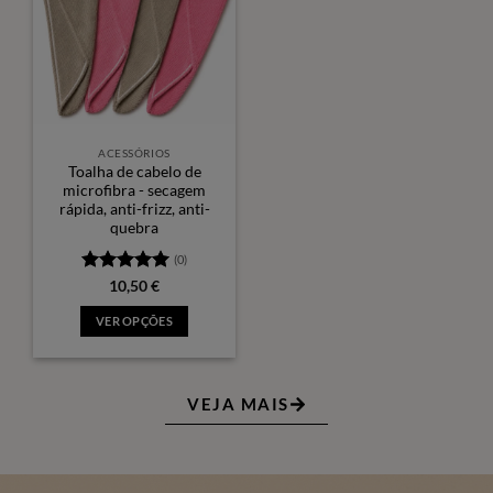
ACESSÓRIOS
Toalha de cabelo de
microfibra - secagem
rápida, anti-frizz, anti-
quebra
(0)
Avaliação
5
10,50
€
de 5
VER OPÇÕES
VEJA MAIS