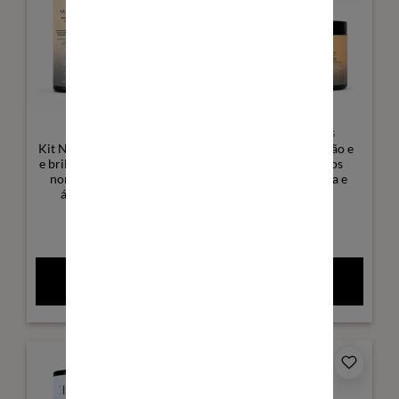
CHEVEUX SECS
CHEVEUX BOUCLÉS
Kit NutriBoost - Nutrição
Curl Kit - Hidratação e
e brilho - Cabelos secos a
definição - Cabelos
normais - Aloe Vera e
cacheados - Manga e
ácido hialurônico
linhaça
(0)
(0)
Avaliação
5
Avaliação
79,50
€
79,50
€
de 5
4.67
de 5
ADICIONAR AO
ADICIONAR AO
CARRINHO
CARRINHO