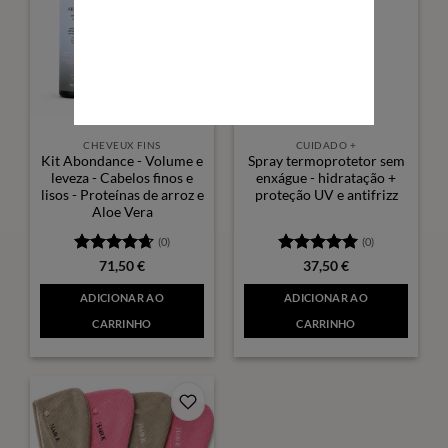
CHEVEUX FINS
CUIDADO +
Kit Abondance - Volume e
Spray termoprotetor sem
leveza - Cabelos finos e
enxágue - hidratação +
lisos - Proteínas de arroz e
proteção UV e antifrizz
Aloe Vera
(0)
(0)
Avaliação
Avaliação
5
71,50
€
37,50
€
4.67
de 5
de 5
ADICIONAR AO
ADICIONAR AO
CARRINHO
CARRINHO