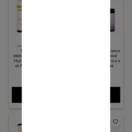
CHEVEUX DÉSHYDRATÉS
CHEVEUX BLONDS
Routine cheveux
Kit Glow Blond - Radiance
déshydratés à normaux •
and Protection - Blond
Hydratation • Aloe Vera
Hair - Ácido Hialurônico e
et Acide Hyaluronique
Manteiga de Karité
(1)
(0)
Avaliação
5
Avaliação
5
79,50
€
86,50
€
de 5
de 5
ADICIONAR AO
ADICIONAR AO
CARRINHO
CARRINHO