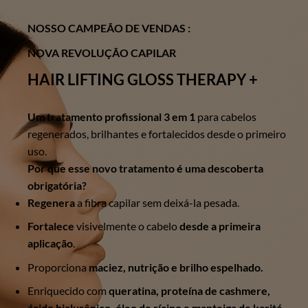
NOSSO CAMPEÃO DE VENDAS :
NOVA REVOLUÇÃO CAPILAR
HAIR LIFTING GLOSS THERAPY +
Um tratamento profissional 3 em 1
para cabelos
regenerados, brilhantes e fortalecidos desde o primeiro
uso.
Por que esse novo tratamento é uma descoberta
obrigatória?
Regenera
a fibra capilar sem deixá-la pesada.
Fortalece
visivelmente o cabelo
desde a primeira
aplicação
.
Proporciona
maciez, nutrição
e brilho espelhado.
Enriquecido com
queratina, proteína de cashmere,
ácido hialurônico, óleo de rícino e manteiga de karité.