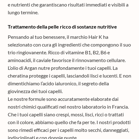
e nutrienti che garantiscano risultati immediati e visibili a
lungo termine.
Trattamento della pelle ricco di sostanze nutritive
Pensando al tuo benessere, il marchio Hair K ha
selezionato con cura gli ingredienti che compongono il suo
trio ringiovanente. Ricco di vitamine B1, B2, B6 e
aminoacidi, il caviale favorisce il rinnovamento cellulare.
L’olio di Argan nutre profondamente i tuoi capelli. La
cheratina protegge i capelli, lasciandoli lisci e lucenti. E non
dimentichiamo l’acido ialuronico, il segreto della
giovinezza dei tuoi capelli.
Le nostre formule sono accuratamente elaborate dai
nostri chimici qualificati nel nostro laboratorio in Francia.
Che i tuoi capelli siano crespi, mossi, lisci, ricci o trattati
con il colore, abbiamo quello che fa per te. I nostri prodotti
sono rimedi efficaci per i capelli molto secchi, danneggiati,
indisciplinati e con doppie punte.