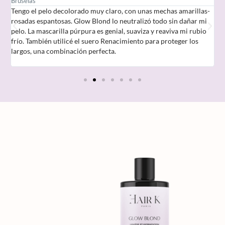
Bruselas
C
as
Tengo el pelo decolorado muy claro, con unas mechas amarillas-
¡
rosadas espantosas. Glow Blond lo neutralizó todo sin dañar mi
s
1
pelo. La mascarilla púrpura es genial, suaviza y reaviva mi rubio
d
frío. También utilicé el suero Renacimiento para proteger los
C
largos, una combinación perfecta.
a