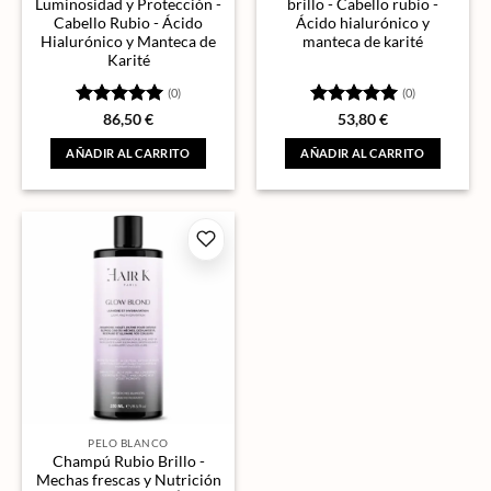
Luminosidad y Protección -
brillo - Cabello rubio -
Cabello Rubio - Ácido
Ácido hialurónico y
Hialurónico y Manteca de
manteca de karité
Karité
(0)
(0)
Valorado
Valorado
86,50
€
53,80
€
con
5
de 5
con
5
de 5
AÑADIR AL CARRITO
AÑADIR AL CARRITO
PELO BLANCO
Champú Rubio Brillo -
Mechas frescas y Nutrición