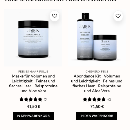
FEINES HAAR FÜLLE
CHEVEUX FINS
Maske für Volumen und
Abondance Kit - Volumen
Leichtigkeit - Feines und
und Leichtigkeit - Feines und
flaches Haar - Reisproteine
flaches Haar - Reisproteine
und Aloe Vera
und Aloe Vera
(0)
(0)
Bewertet
Bewertet
41,50
€
71,50
€
mit
5
von
mit
4.67
5
von 5
IN DEN WARENKORB
IN DEN WARENKORB