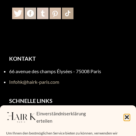
KONTAKT
66 avenue des champs Élysées - 75008 Paris
Infohk@hairk-paris.com
SCHNELLE LINKS
Allgemeine Geschäftsbedingungen
Einverständniserklärung
erteilen
Kontakt
Um Ihnen den bestmöglichen Service bieten zu können, verwenden wir
Datenschutzrichtlinien