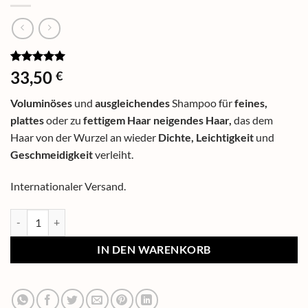
Bewertet
2
33,50
€
mit
5
von
5, basierend
Voluminöses
und
ausgleichendes
Shampoo für
feines,
auf
Kundenbewertungen
plattes
oder zu
fettigem
Haar neigendes Haar,
das dem
Haar von der Wurzel an wieder
Dichte, Leichtigkeit
und
Geschmeidigkeit
verleiht.
Internationaler Versand.
IN DEN WARENKORB