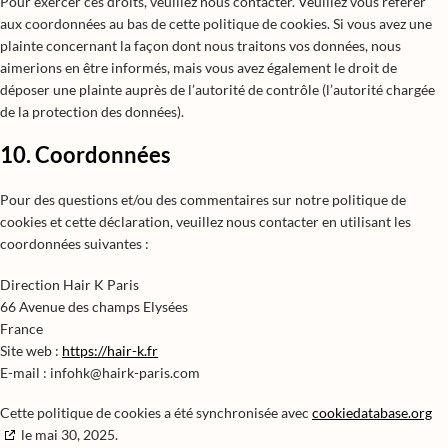
Pour exercer ces droits, veuillez nous contacter. Veuillez vous référer
aux coordonnées au bas de cette politique de cookies. Si vous avez une
plainte concernant la façon dont nous traitons vos données, nous
aimerions en être informés, mais vous avez également le droit de
déposer une plainte auprès de l’autorité de contrôle (l’autorité chargée
de la protection des données).
10. Coordonnées
Pour des questions et/ou des commentaires sur notre politique de
cookies et cette déclaration, veuillez nous contacter en utilisant les
coordonnées suivantes :
Direction Hair K Paris
66 Avenue des champs Elysées
France
Site web :
https://hair-k.fr
E-mail :
infohk@
hairk-paris.com
Cette politique de cookies a été synchronisée avec
cookiedatabase.org
le mai 30, 2025.